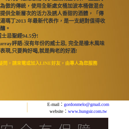
為傲的傳統，使用全新處女桶加波本桶做混合
提供全新層次的活力及誘人香甜的酒體，「傳
湯瑪丁2013 年最新代表作，是一支絕對值得收
釀。
 威士忌聖經94.5分!
 Murray評語:沒有年份的威士忌, 完全是橡木風味
表現,只要夠好喝,就是夠老的好酒!
疑問，請來電或加入LINE好友，由專人為您服務
E-mail：
gordonmelo@gmail.com
website：
www.hungsir.com.tw