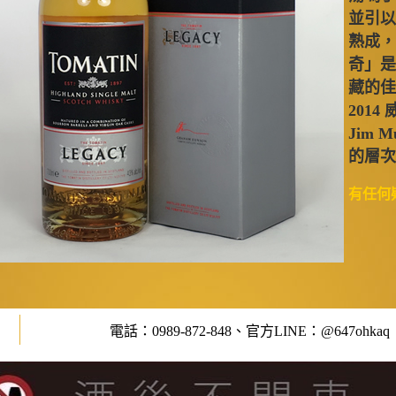
並引以
熟成，
奇」是
藏的佳
2014
Jim
的層次
有任何
電話：0989-872-848、官方LINE：@647ohkaq