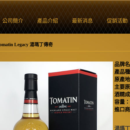
公司簡介
產品介紹
最新消息
促銷活動
omatin Legacy 湯瑪丁傳奇
品牌名
產品種
原產地
主要原
酒精成
容量：
進口商
湯瑪丁