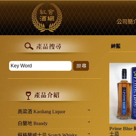
公司簡
紳藍
高粱酒 Kaoliang Liquor
白蘭地 Brandy
Prime Bl
士忌
蘇格蘭威士忌 Scotch Whisky